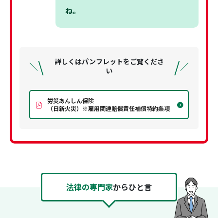
ね。
\
/
詳しくはパンフレットをご覧くださ
＼
／
い
労災あんしん保険
（日新火災）※雇用関連賠償責任補償特約条項
法律の専門家
からひと言